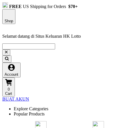
FREE
US Shipping for Orders
$70+
Shop
Selamat datang di Situs Keluaran HK Lotto
Account
0
Cart
BUAT AKUN
Explore Categories
Popular Products