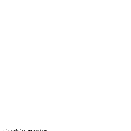
onal emails (opt out anytime).