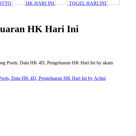
OTTO
HK HARI INI
TOGEL HARI INI
luaran HK Hari Ini