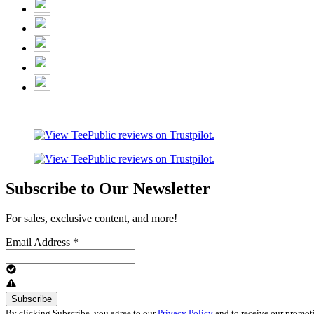
Subscribe to Our Newsletter
For sales, exclusive content, and more!
Email Address
*
By clicking Subscribe, you agree to our
Privacy Policy
and to receive our promoti