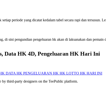
tiap periode yang dicatat kedalam tabel secara rapi dan tersusun.
Le
g, di sini pengundian pengeluaran hk akan di laksanakan dan pemain 
s, Data HK 4D, Pengeluaran HK Hari Ini
 HK
DATA HK
PENGELUARAN HK
HK LOTTO
HK HARI INI
 by third-party designers on the TeePublic platform.