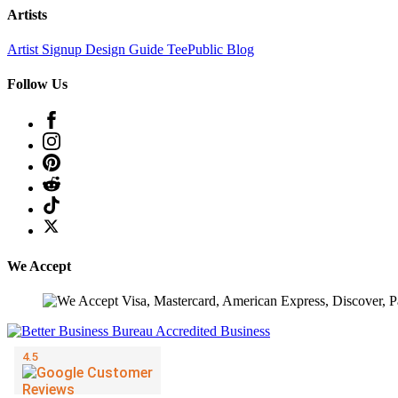
Artists
Artist Signup
Design Guide
TeePublic Blog
Follow Us
We Accept